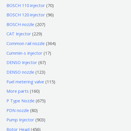
7
BOSCH 110 injector
70
0
9
BOSCH 120 injector
96
个
6
2
BOSCH nozzle
207
产
个
0
2
CAT Injector
229
品
产
7
2
3
Common rail nozzle
364
品
个
9
6
1
Cummin-s Injector
17
产
个
4
7
6
DENSO Injector
67
品
产
个
个
7
1
DENSO nozzle
123
品
产
产
个
2
1
Fuel metering valve
115
品
品
产
3
1
1
More parts
160
品
个
5
6
6
P Type Nozzle
675
产
个
0
7
8
PDN nozzle
80
品
产
个
5
0
9
Pump Injector
903
品
产
个
个
0
4
Rotor Head
456