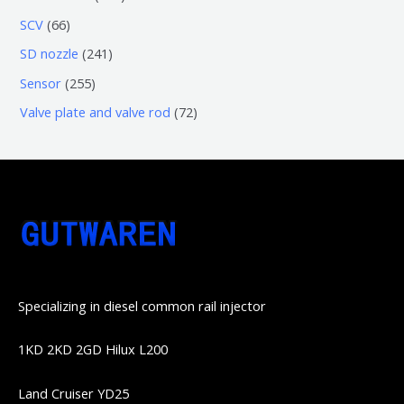
品
产
产
3
5
6
SCV
66
品
品
个
6
6
2
SD nozzle
241
产
个
个
4
2
Sensor
255
品
产
产
1
5
7
Valve plate and valve rod
72
品
品
个
5
2
产
个
个
品
产
产
品
品
Specializing in diesel common rail injector
1KD 2KD 2GD Hilux L200
Land Cruiser YD25