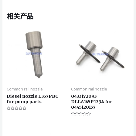
相关产品
Common rail nozzle
Common rail nozzle
Diesel nozzle L357PBC
0433172093
for pump parts
DLLA145P1794 for
0445120157
评
分
评
0
分
&sol;
0
5
&sol;
5