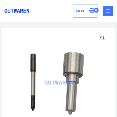
跳
至
$
0.00
MAI
内
容
MEN