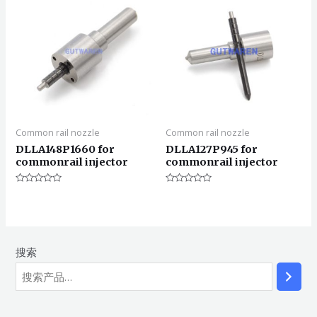
Common rail nozzle
Common rail nozzle
DLLA148P1660 for
DLLA127P945 for
commonrail injector
commonrail injector
评
评
分
分
0
0
&sol;
&sol;
5
5
搜索