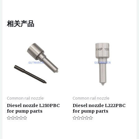
相关产品
Common rail nozzle
Common rail nozzle
Diesel nozzle L210PBC
Diesel nozzle L222PBC
for pump parts
for pump parts
评
评
分
分
0
0
&sol;
&sol;
5
5