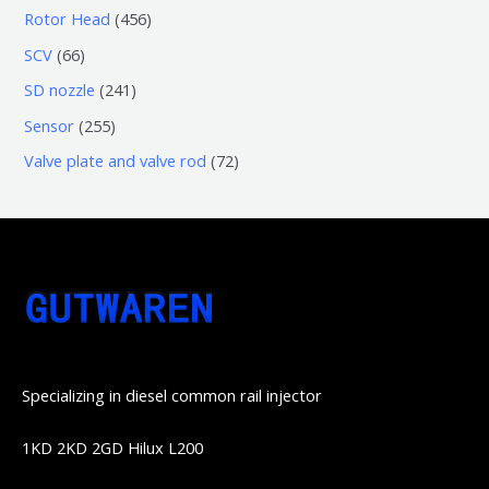
产
个
个
0
4
Rotor Head
456
品
产
产
3
5
6
SCV
66
品
品
个
6
6
2
SD nozzle
241
产
个
个
4
2
Sensor
255
品
产
产
1
5
7
Valve plate and valve rod
72
品
品
个
5
2
产
个
个
品
产
产
品
品
Specializing in diesel common rail injector
1KD 2KD 2GD Hilux L200