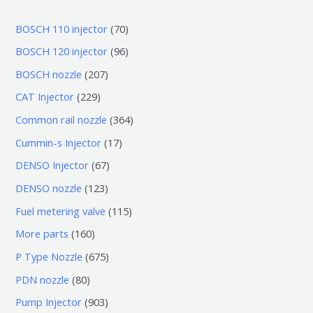
7
BOSCH 110 injector
70
0
9
BOSCH 120 injector
96
个
6
2
BOSCH nozzle
207
产
个
0
2
CAT Injector
229
品
产
7
2
3
Common rail nozzle
364
品
个
9
6
1
Cummin-s Injector
17
产
个
4
7
6
DENSO Injector
67
品
产
个
个
7
1
DENSO nozzle
123
品
产
产
个
2
1
Fuel metering valve
115
品
品
产
3
1
1
More parts
160
品
个
5
6
6
P Type Nozzle
675
产
个
0
7
8
PDN nozzle
80
品
产
个
5
0
9
Pump Injector
903
品