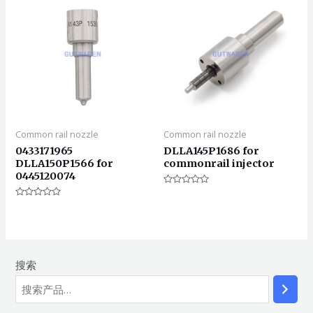
Common rail nozzle
Common rail nozzle
0433171965
DLLA145P1686 for
DLLA150P1566 for
commonrail injector
0445120074
评
分
评
0
分
&sol;
0
5
&sol;
5
搜索