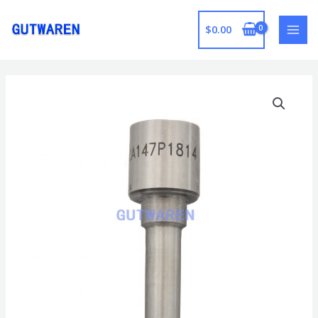
跳
至
$
0.00
MAI
内
容
MEN