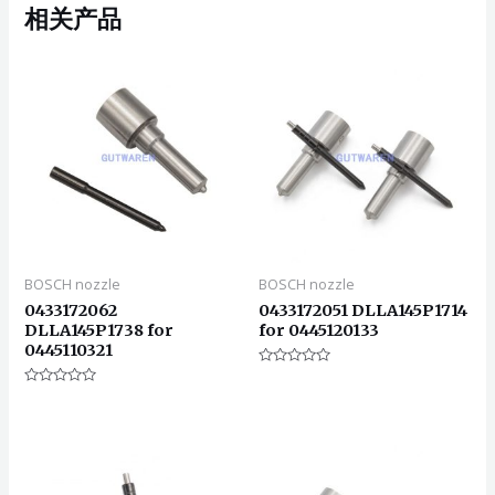
相关产品
BOSCH nozzle
BOSCH nozzle
0433172062
0433172051 DLLA145P1714
DLLA145P1738 for
for 0445120133
0445110321
评
分
评
0
分
&sol;
0
5
&sol;
5