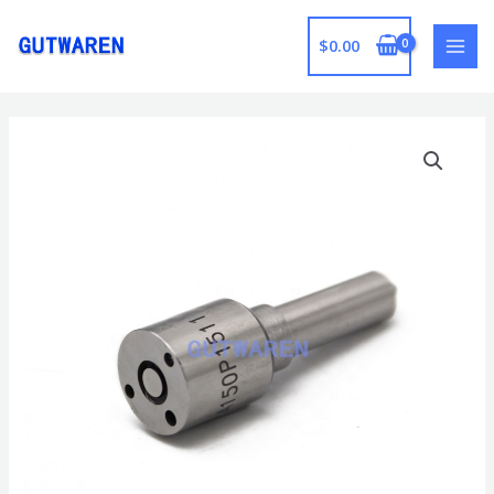
跳
至
$
0.00
MAI
内
容
MEN