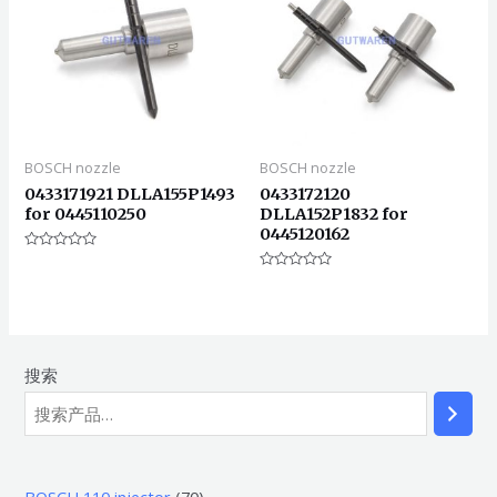
BOSCH nozzle
BOSCH nozzle
0433171921 DLLA155P1493
0433172120
for 0445110250
DLLA152P1832 for
0445120162
评
分
评
0
分
&sol;
0
5
&sol;
5
搜索
7
BOSCH 110 injector
70