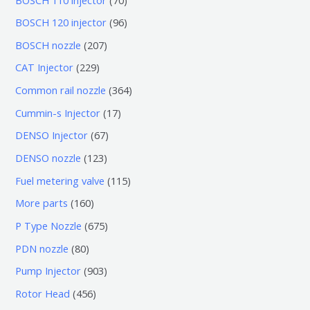
0
9
BOSCH 120 injector
96
个
6
2
BOSCH nozzle
207
产
个
0
2
CAT Injector
229
品
产
7
2
3
Common rail nozzle
364
品
个
9
6
1
Cummin-s Injector
17
产
个
4
7
6
DENSO Injector
67
品
产
个
个
7
1
DENSO nozzle
123
品
产
产
个
2
1
Fuel metering valve
115
品
品
产
3
1
1
More parts
160
品
个
5
6
6
P Type Nozzle
675
产
个
0
7
8
PDN nozzle
80
品
产
个
5
0
9
Pump Injector
903
品
产
个
个
0
4
Rotor Head
456
品
产
产