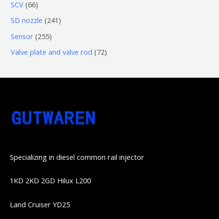
3
5
6
SCV
66
品
品
个
6
6
2
SD nozzle
241
产
个
个
4
2
Sensor
255
品
产
产
1
5
7
Valve plate and valve rod
72
品
品
个
5
2
产
个
个
品
产
产
品
品
Specializing in diesel common rail injector
1KD 2KD 2GD Hilux L200
Land Cruiser YD25