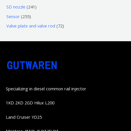
品
品
个
6
6
2
SD nozzle
241
产
个
个
4
2
Sensor
255
品
产
产
1
5
7
Valve plate and valve rod
72
品
品
个
5
2
产
个
个
品
产
产
品
品
Specializing in diesel common rail injector
1KD 2KD 2GD Hilux L200
Land Cruiser YD25