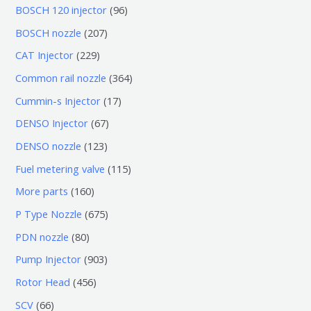
0
9
BOSCH 120 injector
96
个
6
2
BOSCH nozzle
207
产
个
0
2
CAT Injector
229
品
产
7
2
3
Common rail nozzle
364
品
个
9
6
1
Cummin-s Injector
17
产
个
4
7
6
DENSO Injector
67
品
产
个
个
7
1
DENSO nozzle
123
品
产
产
个
2
1
Fuel metering valve
115
品
品
产
3
1
1
More parts
160
品
个
5
6
6
P Type Nozzle
675
产
个
0
7
8
PDN nozzle
80
品
产
个
5
0
9
Pump Injector
903
品
产
个
个
0
4
Rotor Head
456
品
产
产
3
5
6
SCV
66