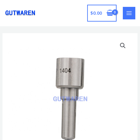
跳
至
$
0.00
MAI
内
容
MEN