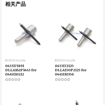
相关产品
BOSCH nozzle
BOSCH nozzle
0433171891
0433172125
DLLA162P1443 for
DLLA150P2125 for
0445110212
0445110356
评
评
分
分
0
0
&sol;
&sol;
5
5