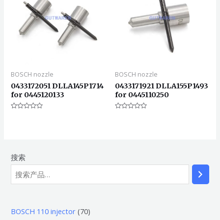
BOSCH nozzle
BOSCH nozzle
0433172051 DLLA145P1714
0433171921 DLLA155P1493
for 0445120133
for 0445110250
评
评
分
分
0
0
&sol;
&sol;
5
5
搜索
7
BOSCH 110 injector
70