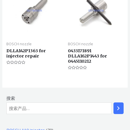
BOSCH nozzle
BOSCH nozzle
DLLA142P1363 for
0433171891
injector repair
DLLA162P1443 for
0445110212
评
分
评
0
分
&sol;
0
5
&sol;
5
搜索
7
BOSCH 110 injector
70