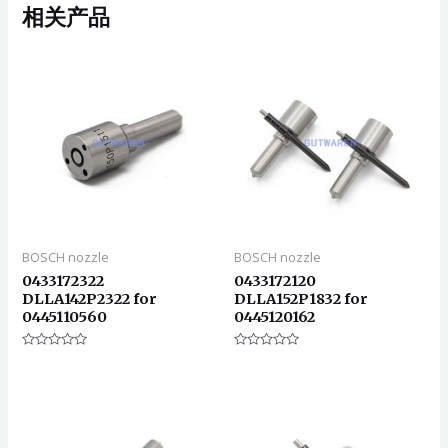
相关产品
BOSCH nozzle
BOSCH nozzle
0433172322
0433172120
DLLA142P2322 for
DLLA152P1832 for
0445110560
0445120162
评
评
分
分
0
0
&sol;
&sol;
5
5