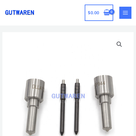
跳
至
$
0.00
MAI
内
容
MEN