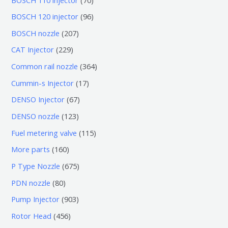
0
9
BOSCH 120 injector
96
个
6
2
BOSCH nozzle
207
产
个
0
2
CAT Injector
229
品
产
7
2
3
Common rail nozzle
364
品
个
9
6
1
Cummin-s Injector
17
产
个
4
7
6
DENSO Injector
67
品
产
个
个
7
1
DENSO nozzle
123
品
产
产
个
2
1
Fuel metering valve
115
品
品
产
3
1
1
More parts
160
品
个
5
6
6
P Type Nozzle
675
产
个
0
7
8
PDN nozzle
80
品
产
个
5
0
9
Pump Injector
903
品
产
个
个
0
4
Rotor Head
456
品
产
产