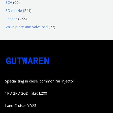
3
5
6
SCV
66
品
品
个
6
6
2
SD nozzle
241
产
个
个
4
2
Sensor
255
品
产
产
1
5
7
Valve plate and valve rod
72
品
品
个
5
2
产
个
个
品
产
产
品
品
Specializing in diesel common rail injector
1KD 2KD 2GD Hilux L200
Land Cruiser YD25