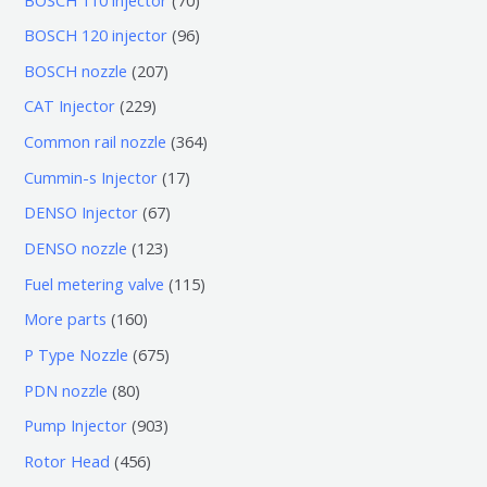
0
9
BOSCH 120 injector
96
个
6
2
BOSCH nozzle
207
产
个
0
2
CAT Injector
229
品
产
7
2
3
Common rail nozzle
364
品
个
9
6
1
Cummin-s Injector
17
产
个
4
7
6
DENSO Injector
67
品
产
个
个
7
1
DENSO nozzle
123
品
产
产
个
2
1
Fuel metering valve
115
品
品
产
3
1
1
More parts
160
品
个
5
6
6
P Type Nozzle
675
产
个
0
7
8
PDN nozzle
80
品
产
个
5
0
9
Pump Injector
903
品
产
个
个
0
4
Rotor Head
456
品
产
产