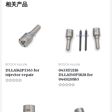
相关产品
BOSCH nozzle
BOSCH nozzle
DLLA142P1363 for
0433172116
injector repair
DLLA150P1828 for
0445120163
评
分
评
0
分
&sol;
0
5
&sol;
5