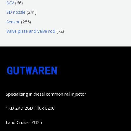
3
5
6
SCV
66
品
品
个
6
6
2
SD nozzle
241
产
个
个
4
2
Sensor
255
品
产
产
1
5
7
Valve plate and valve rod
72
品
品
个
5
2
产
个
个
品
产
产
品
品
Specializing in diesel common rail injector
1KD 2KD 2GD Hilux L200
Land Cruiser YD25