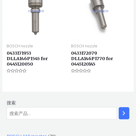
BOSCH nozzle
BOSCH nozzle
0433171953
0433172079
DLLA146P1545 for
DLLA146P1770 for
0445120050
0445120145
评
评
分
分
0
0
&sol;
&sol;
5
5
搜索
7
BOSCH 110 injector
70