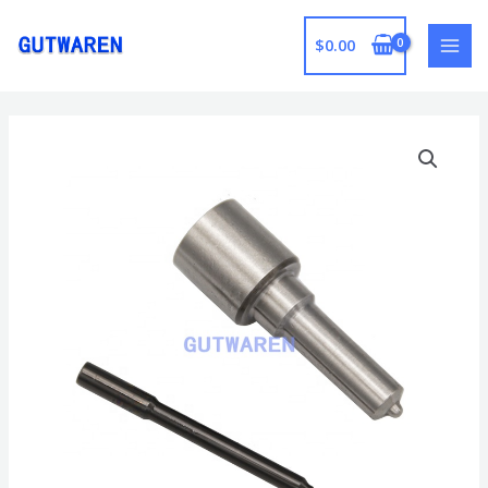
跳
至
$
0.00
MAI
内
容
MEN