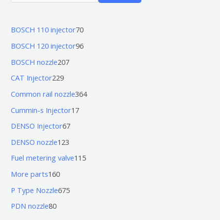
7
BOSCH 110 injector
70
0
9
BOSCH 120 injector
96
个
6
2
BOSCH nozzle
207
产
个
0
2
CAT Injector
229
品
产
7
2
3
Common rail nozzle
364
品
个
9
6
1
Cummin-s Injector
17
产
个
4
7
6
DENSO Injector
67
品
产
个
个
7
1
DENSO nozzle
123
品
产
产
个
2
1
Fuel metering valve
115
品
品
产
3
1
1
More parts
160
品
个
5
6
6
P Type Nozzle
675
产
个
0
7
8
PDN nozzle
80
品
产
个
5
0