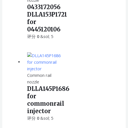
nozzle
0433172056
DLLA153P1721
for
0445120106
评分
0
&sol; 5
Common rail
nozzle
DLLA145P1686
for
commonrail
injector
评分
0
&sol; 5