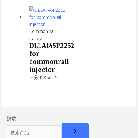
Common rail
nozzle
DLLA145P2252
for
commonrail
injector
评分
0
&sol; 5
搜索