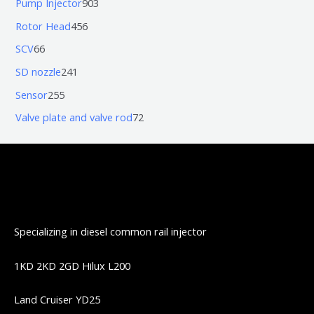
9
Pump Injector
903
品
产
个
个
0
4
Rotor Head
456
品
产
产
3
5
6
SCV
66
品
品
个
6
6
2
SD nozzle
241
产
个
个
4
2
Sensor
255
品
产
产
1
5
7
Valve plate and valve rod
72
品
品
个
5
2
产
个
个
品
产
产
品
品
Specializing in diesel common rail injector
1KD 2KD 2GD Hilux L200
Land Cruiser YD25