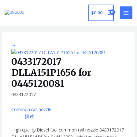
跳
至
$
0.00
MAI
内
容
ME
🔍
0433172017
DLLA151P1656 for
0445120081
0433172017
Common rail nozzle
描述
High quality Diesel fuel common rail nozzle 0433172017
DLLA151P1656 for 0445120081 injector accessories